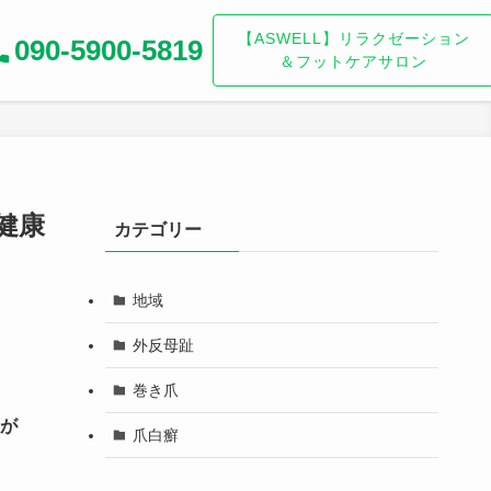
【ASWELL】リラクゼーション
090-5900-5819
＆フットケアサロン
健康
カテゴリー
地域
外反母趾
巻き爪
が
爪白癬