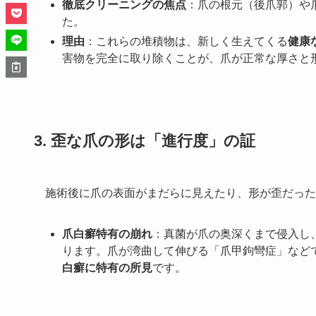
徹底クリーニングの焦点
：爪の根元（後爪郭）や
た。
理由
：これらの堆積物は、新しく生えてくる
健康
害物を完全に取り除くことが、爪が正常な厚さと
3. 歪な爪の形は「進行度」の証
施術後に爪の表面がまだらに見えたり、形が歪だった
爪白癬特有の崩れ
：真菌が爪の奥深くまで侵入し
ります。爪が湾曲して伸びる「爪甲鉤彎症」など
白癬に特有の所見
です。