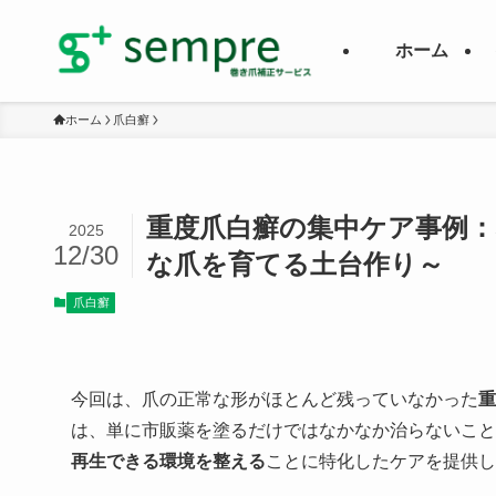
ホーム
ホーム
爪白癬
重度爪白癬の集中ケア事例
2025
12/30
な爪を育てる土台作り～
爪白癬
今回は、爪の正常な形がほとんど残っていなかった
重
は、単に市販薬を塗るだけではなかなか治らないこと
再生できる環境を整える
ことに特化したケアを提供し