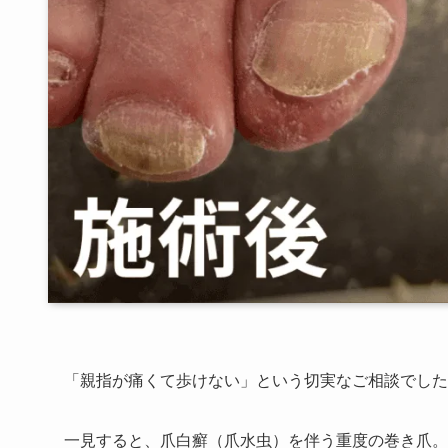
「親指が痛くて歩けない」という切実なご相談でした
一見すると、爪白癬（爪水虫）を伴う重度の巻き爪。